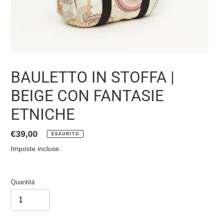
BAULETTO IN STOFFA |
BEIGE CON FANTASIE
ETNICHE
Prezzo
€39,00
ESAURITO
di
Imposte incluse.
listino
Quantità