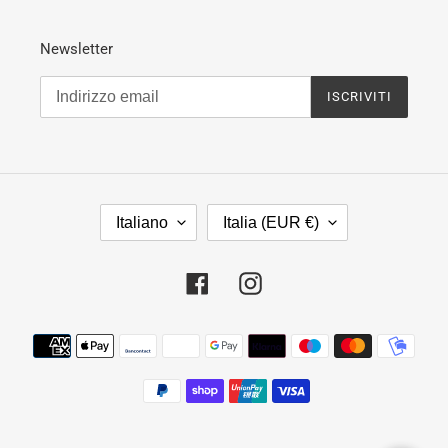
Newsletter
ISCRIVITI
L
P
Italiano
Italia (EUR €)
I
A
N
E
G
S
Facebook
Instagram
U
E
A
/
Metodi
R
di
E
pagamento
G
I
O
N