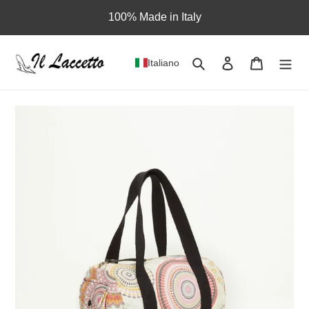
Vai
100% Made in Italy
direttamente
ai
contenuti
Cerca
Accedi
Carrello
Italiano