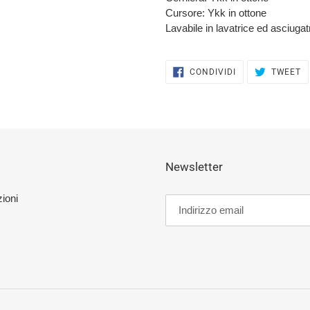
Cursore: Ykk in ottone
Lavabile in lavatrice ed asciugat
CONDIVIDI
T
CONDIVIDI
TWEET
SU
S
FACEBOOK
T
Newsletter
ioni