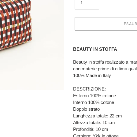
ESAUR
Inserimento
del
BEAUTY IN STOFFA
prodotto
nel
Beauty in stoffa realizzato a ma
carrello
con materie prime di ottima qual
100% Made in Italy
DESCRIZIONE:
Esterno 100% cotone
Interno 100% cotone
Doppio strato
Lunghezza totale: 22 cm
Altezza totale: 10 cm
Profondità: 10 cm
Cerniera: Ykk in ottone