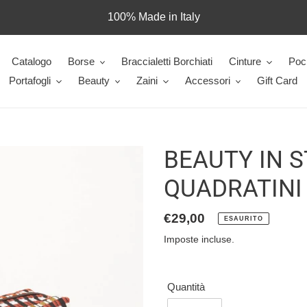
100% Made in Italy
Catalogo
Borse
Braccialetti Borchiati
Cinture
Poc
Portafogli
Beauty
Zaini
Accessori
Gift Card
BEAUTY IN S
QUADRATINI
Prezzo
€29,00
ESAURITO
di
Imposte incluse.
listino
Quantità