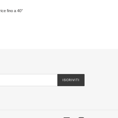
rice fino a 40°
WITTA
U
WITTER
ISCRIVITI