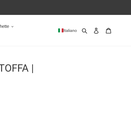
hette
Cerca
Accedi
Carrello
Italiano
TOFFA |