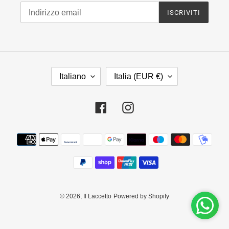
ISCRIVITI
L
P
Italiano
Italia (EUR €)
I
A
N
E
G
S
Facebook
Instagram
U
E
A
/
Metodi
R
di
E
pagamento
G
I
O
N
© 2026,
Il Laccetto
Powered by Shopify
E