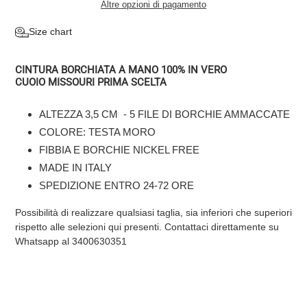
Altre opzioni di pagamento
Inserimento
Size chart
del
prodotto
CINTURA BORCHIATA A MANO 100% IN VERO
nel
CUOIO MISSOURI PRIMA SCELTA
carrello
ALTEZZA 3,5 CM - 5 FILE DI BORCHIE AMMACCATE
COLORE: TESTA MORO
FIBBIA E BORCHIE NICKEL FREE
MADE IN ITALY
SPEDIZIONE ENTRO 24-72 ORE
Possibilità di realizzare qualsiasi taglia, sia inferiori che superiori
rispetto alle selezioni qui presenti. Contattaci direttamente su
Whatsapp al 3400630351