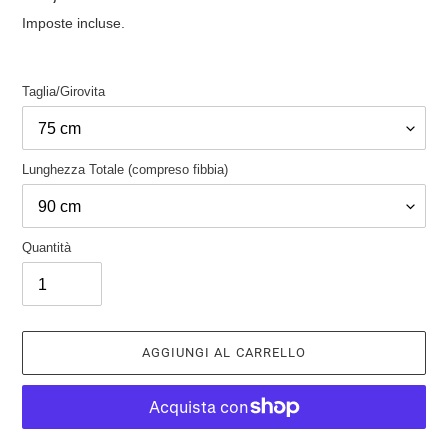
di
Imposte incluse.
listino
Taglia/Girovita
Lunghezza Totale (compreso fibbia)
Quantità
AGGIUNGI AL CARRELLO