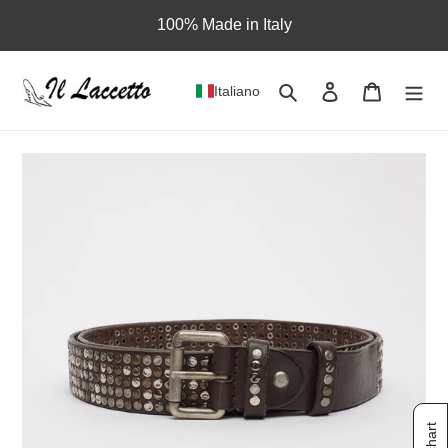
Vai
100% Made in Italy
direttamente
ai
contenuti
Cerca
Accedi
Carrello
Italiano