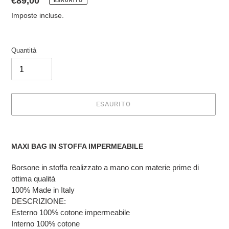
Prezzo
€89,00
ESAURITO
di
Imposte incluse.
listino
Quantità
ESAURITO
Inserimento
del
MAXI BAG IN STOFFA IMPERMEABILE
prodotto
nel
Borsone in stoffa realizzato a mano con materie prime di
carrello
ottima qualità
100% Made in Italy
DESCRIZIONE:
Esterno 100% cotone impermeabile
Interno 100% cotone