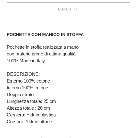
ESAURITO
Inserimento
del
POCHETTE CON MANICO IN STOFFA
prodotto
nel
Pochette in stoffa realizzata a mano
carrello
con materie prime di ottima qualità
100% Made in Italy
DESCRIZIONE:
Esterno 100% cotone
Interno 100% cotone
Doppio strato
Lunghezza totale: 25 cm
Altezza totale : 20 cm
Cerniera: Ykk in plastica
Cursore: Ykk in ottone