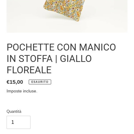
POCHETTE CON MANICO
IN STOFFA | GIALLO
FLOREALE
Prezzo
€15,00
ESAURITO
di
Imposte incluse.
listino
Quantità